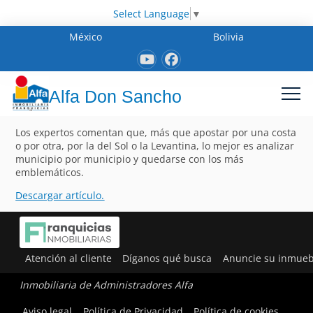
Select Language
▼
México
Bolivia
Alfa Don Sancho
Los expertos comentan que, más que apostar por una costa
o por otra, por la del Sol o la Levantina, lo mejor es analizar
municipio por municipio y quedarse con los más
emblemáticos.
Descargar artículo.
Atención al cliente
Díganos qué busca
Anuncie su inmueb
Inmobiliaria de Administradores Alfa
Aviso legal
Política de Privacidad
Política de cookies