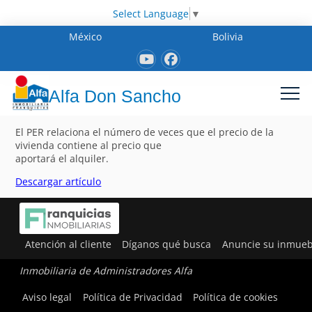
Select Language
▼
México
Bolivia
Alfa Don Sancho
El PER relaciona el número de veces que el precio de la
vivienda contiene al precio que
aportará el alquiler.
Descargar artículo
Atención al cliente
Díganos qué busca
Anuncie su inmueb
Inmobiliaria de Administradores Alfa
Aviso legal
Política de Privacidad
Política de cookies