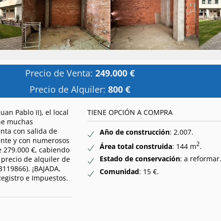
Precio de Venta:
249.000 €
Precio de Alquiler:
800 €
an Pablo II), el local
TIENE OPCIÓN A COMPRA
ene muchas
enta con salida de
Año de construcción
: 2.007.
ente y con numerosos
2
Área total construida
: 144 m
.
e 279.000 €, cabiendo
Estado de conservación
: a reformar
 precio de alquiler de
3119866). ¡BAJADA,
Comunidad
: 15 €.
Registro e Impuestos.