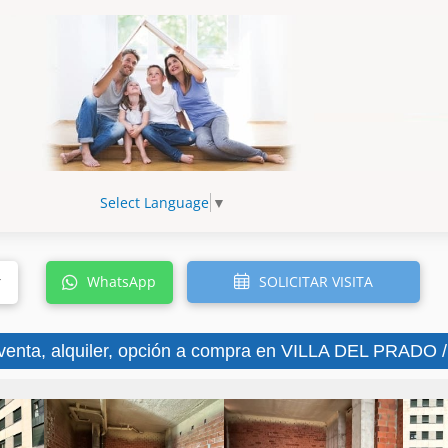
Select Language
▼
SOLICITAR VISITA
r
WhatsApp
venta, alquiler, opción a compra en VILLA DEL PRADO / V