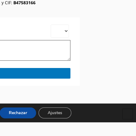
.
y CIF:
B47583166
Rechazar
Ajustes