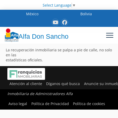
Select Language
▼
México
Bolivia
Alfa Don Sancho
La recuperación inmobiliaria se palpa a pie de calle, no solo
en las
estadísticas oficiales.
Atención al cliente
Díganos qué busca
Anuncie su inmueb
Inmobiliaria de Administradores Alfa
Aviso legal
Política de Privacidad
Política de cookies