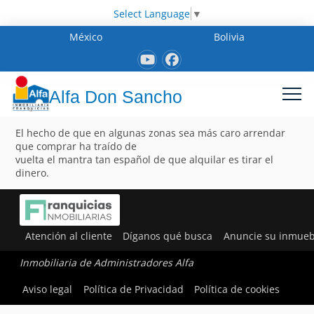
Select Language
▼
México
Bolivia
Alfa Don Sancho
El hecho de que en algunas zonas sea más caro arrendar
que comprar ha traído de
vuelta el mantra tan español de que alquilar es tirar el
dinero.
Atención al cliente
Díganos qué busca
Anuncie su inmueb
Inmobiliaria de Administradores Alfa
Aviso legal
Política de Privacidad
Política de cookies