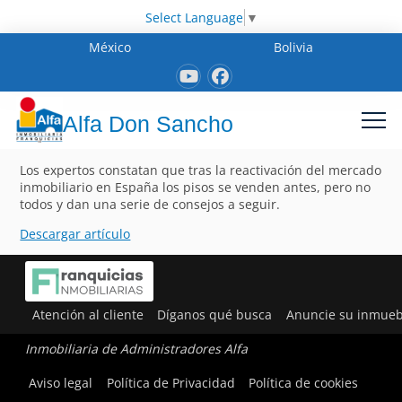
Select Language
▼
México
Bolivia
Alfa Don Sancho
Los expertos constatan que tras la reactivación del mercado
inmobiliario en España los pisos se venden antes, pero no
todos y dan una serie de consejos a seguir.
Descargar artículo
Atención al cliente
Díganos qué busca
Anuncie su inmueb
Inmobiliaria de Administradores Alfa
Aviso legal
Política de Privacidad
Política de cookies