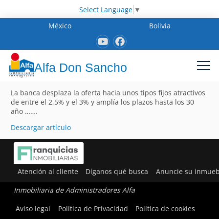
Select Language
▼
México
Bolivia
Alfa Don Sancho
La banca desplaza la oferta hacia unos tipos fijos atractivos
de entre el 2,5% y el 3% y amplía los plazos hasta los 30
año …….
Descargar artículo
Atención al cliente
Díganos qué busca
Anuncie su inmueb
Inmobiliaria de Administradores Alfa
Aviso legal
Política de Privacidad
Política de cookies