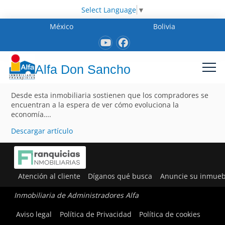
Select Language
▼
México
Bolivia
Alfa Don Sancho
Desde esta inmobiliaria sostienen que los compradores se
encuentran a la espera de ver cómo evoluciona la
economía….
Descargar artículo
Atención al cliente
Díganos qué busca
Anuncie su inmueb
Inmobiliaria de Administradores Alfa
Aviso legal
Política de Privacidad
Política de cookies