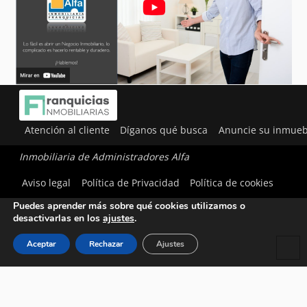
Atención al cliente
Díganos qué busca
Anuncie su inmueb
Inmobiliaria de Administradores Alfa
Utilizamos cookies para ofrecerte la mejor experiencia en
Aviso legal
Política de Privacidad
Política de cookies
nuestra web.
Puedes aprender más sobre qué cookies utilizamos o
desactivarlas en los
ajustes
.
Aceptar
Rechazar
Ajustes