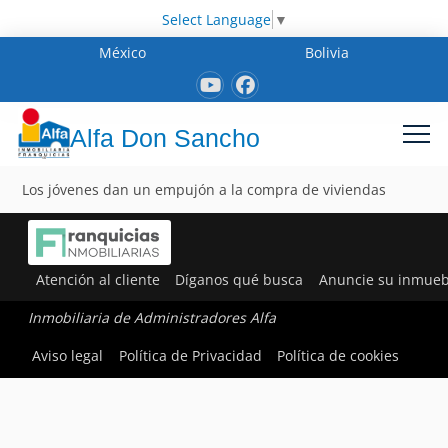
Select Language
▼
México
Bolivia
Alfa Don Sancho
Los jóvenes dan un empujón a la compra de viviendas
Atención al cliente
Díganos qué busca
Anuncie su inmueb
Inmobiliaria de Administradores Alfa
Aviso legal
Política de Privacidad
Política de cookies