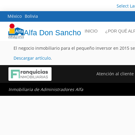
Select L
México
Bolivia
Alfa Don Sancho
INICIO
¿POR QUÉ AL
El negocio inmobiliario para el pequeño inversor en 2015 s
Descargar artículo
.
Atención al cliente
Inmobiliaria de Administradores Alfa