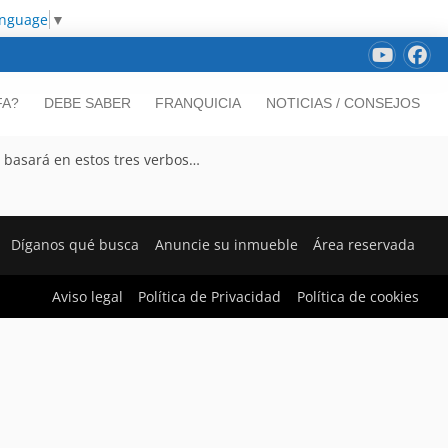
anguage
▼
FA?
DEBE SABER
FRANQUICIA
NOTICIAS / CONSEJOS
e basará en estos tres verbos…
Díganos qué busca
Anuncie su inmueble
Área reservada
Aviso legal
Política de Privacidad
Política de cookies