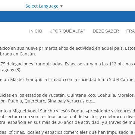
Select Language
▼
INICIO
¿POR QUÉ ALFA?
DEBE SABER
FRA
México en sus nueve primeros años de actividad en aquel país. Est
ebrada en Cancún.
 75 delegaciones franquiciadas. Estas, se suman a las 112 oficinas 
raguay (3).
s de un Máster Franquicia firmado con la sociedad Inmo S del Caribe
uicias en los estados de Yucatán, Quintana Roo, Coahuila, Morelos
eón, Puebla, Querétaro, Sinaloa y Veracruz etc…
nto a Miguel Ángel Sancho y Jesús Duque –presidente y vicepresid
al sector como son la situación actual del sector, y celebraron div
ntral española en sus más de 20 años de actividad, y a través de mu
s, oficinas, locales y espacios comerciales que han impulsado la e