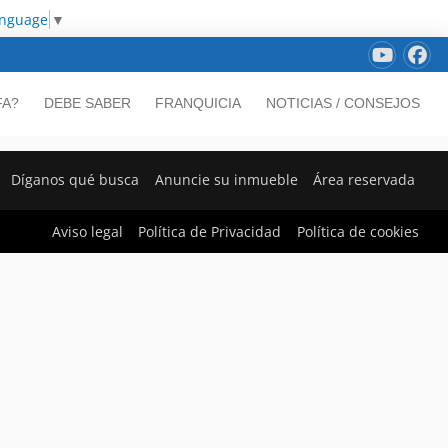
anguage
▼
FA?
DEBE SABER
FRANQUICIA
NOTICIAS / CONSEJOS
Díganos qué busca
Anuncie su inmueble
Área reservada
Aviso legal
Política de Privacidad
Política de cookies