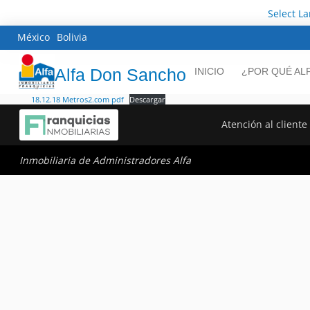
Select L
México
Bolivia
Alfa Don Sancho
INICIO
¿POR QUÉ AL
18.12.18 Metros2.com pdf
Descargar
Atención al cliente
Inmobiliaria de Administradores Alfa