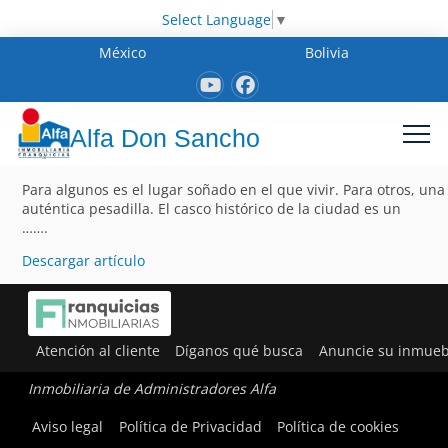
Select Language
▼
México
Bolivia
Alfa Don Sancho
Para algunos es el lugar soñado en el que vivir. Para otros, una
auténtica pesadilla. El casco histórico de la ciudad es un
…….
Descargar artículo
Atención al cliente
Díganos qué busca
Anuncie su inmueb
Inmobiliaria de Administradores Alfa
Aviso legal
Política de Privacidad
Política de cookies