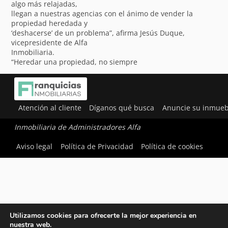
algo más relajadas,
llegan a nuestras agencias con el ánimo de vender la
propiedad heredada y
‘deshacerse’ de un problema”, afirma Jesús Duque,
vicepresidente de Alfa
Inmobiliaria.
“Heredar una propiedad, no siempre
Atención al cliente
Díganos qué busca
Anuncie su inmueb
Inmobiliaria de Administradores Alfa
Aviso legal
Política de Privacidad
Política de cookies
Utilizamos cookies para ofrecerte la mejor experiencia en
nuestra web.